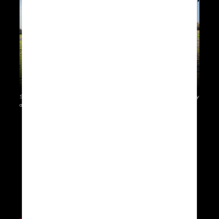
SolarXOne, January 2023 - Demo flight with 25+knots of wind / fully
autonomous take-off/cruise and landing.