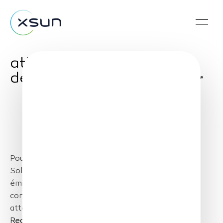
atlanpole.fr : Record
de vol pour Xsun
Share
Pour son premier vol solaire longue durée,
SolarXOne a réussi un vol de 12 heures sans
émissions de CO2, silencieux, 100% autonome, en
conditions opérationnelles : décollage à 8h30 et
atterrissage à 20h35, soit 600 km parcourus !
Read article