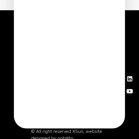
News
Get in
touch
© All right reserved XSun, website
designed by
nobilito