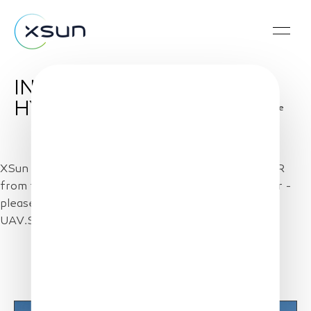
INTERGEO 2021
HYBRID HANNOVER
Share
XSun will be at INTERGEO 2021 HYBRID HANNOVER
from the 21st to the 23rd of September in Hannover -
please come to see us AND SolarXOne at booth
UAV.Stand 20F21 !!