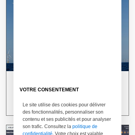
03/06/24
XSun & TotalEnergies on prospection mission in
VOTRE CONSENTEMENT
USA
Learn more
Le site utilise des cookies pour délivrer
des fonctionnalités, personnaliser son
contenu et ses publicités et pour analyser
son trafic. Consultez la
politique de
confidentialité
. Votre choix est valable