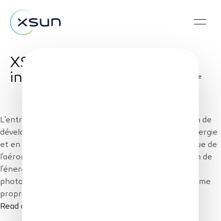
XSun focuses on
inspection
Share
L'entreprise XSun mise sur les panneaux solaires afin de
développer une solution de drone autonome « en énergie
et en décision ». Grâce à la conception aérodynamique de
l'aéronef de plus de 4 mètres d'envergure, l'utilisation de
l'énergie est rationalisée. L'emploi des panneaux
photovoltaïques permet ainsi l'émergence d'un système
propre, auto-alimenté.
Read article