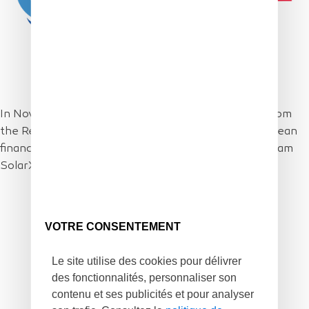
In November 2018, XSun received the agreement from
the Région Pays de Loire to be eligible for the European
financial Support FEDER of 500k€ for its first program
SolarXOne.
VOTRE CONSENTEMENT
Le site utilise des cookies pour délivrer
des fonctionnalités, personnaliser son
contenu et ses publicités et pour analyser