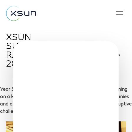
XSUN
SUCCESSFULLY
RAISED 1.4 M€ IN
Share
2018
Year 3 for XSun. The company starts a new year leaning
on a key stage : a fundraising of 1.4 M€. Major companies
and entrepreneurs have gathered to foster the disruptive
challenge of XSun : building solar powered drones.