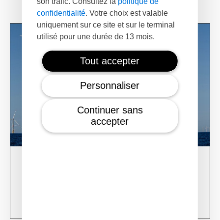
son trafic. Consultez la
politique de
confidentialité
. Votre choix est valable
uniquement sur ce site et sur le terminal
utilisé pour une durée de 13 mois.
Tout accepter
Personnaliser
Continuer sans
accepter
03/06/24
XSun & TotalEnergies on prospection mission in
USA
Learn more