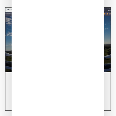
28/02/24
XSun CONDOR Project for fire detection
Learn more