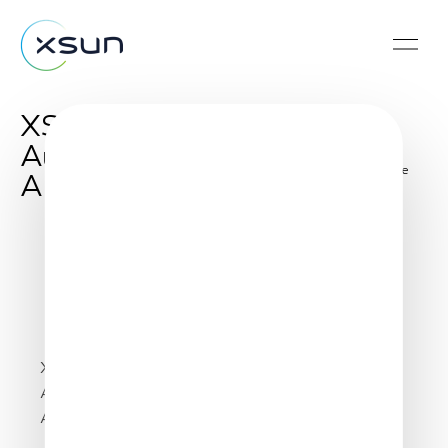
XSun’s first day at
Australia’s Avalon
Share
Airshow
XSun’s first day at Australia’s Avalon Airshow.
Already high profile visitors, here with French
Air Force Brigadier General.