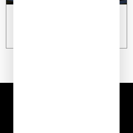
28/02/24
XSun CONDOR Project for fire detection
Learn more