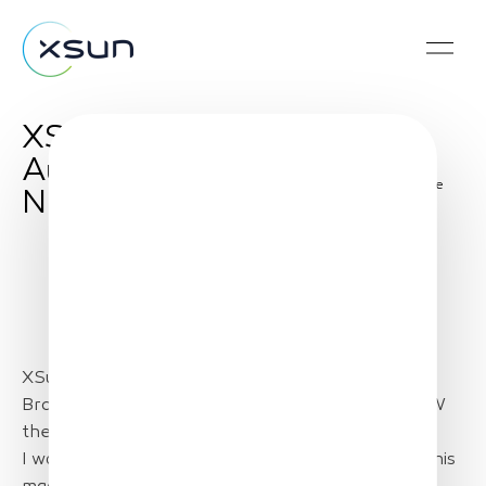
XSun’s SolarXOne on
Australia’s Channel 7
Share
News
XSun’s SolarXOne on Australia’s Channel 7 News.
Broadcasted today at the 6pm news, regional NSW
then nationally.
I was interviewed to give a quick summary about this